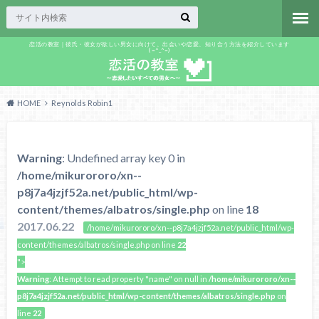
恋活の教室｜彼氏・彼女が欲しい男女に向けて、出会いや恋愛、知り合う方法を紹介しています
(=^_^=)
HOME
Reynolds Robin1
Warning
: Undefined array key 0 in
/home/mikurororo/xn--
p8j7a4jzjf52a.net/public_html/wp-
content/themes/albatros/single.php
on line
18
2017.06.22
/home/mikurororo/xn--p8j7a4jzjf52a.net/public_html/wp-
content/themes/albatros/single.php on line
22
">
Warning
: Attempt to read property "name" on null in
/home/mikurororo/xn--
p8j7a4jzjf52a.net/public_html/wp-content/themes/albatros/single.php
on
line
22