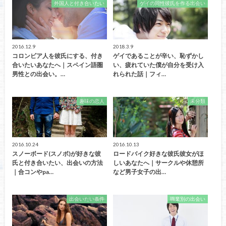
外国人と付き合いたい
ゲイの同性彼氏を作る出会い
2016.12.9
2018.3.9
コロンビア人を彼氏にする、付き
ゲイであることが辛い、恥ずかし
合いたいあなたへ｜スペイン語圏
い、疲れていた僕が自分を受け入
男性との出会い。…
れられた話｜フィ…
趣味の恋人
未分類
2016.10.24
2016.10.13
スノーボード(スノボ)が好きな彼
ロードバイク好きな彼氏彼女がほ
氏と付き合いたい、出会いの方法
しいあなたへ｜サークルや休憩所
｜合コンやpa…
など男子女子の出…
出会いたい条件
職業別の出会い