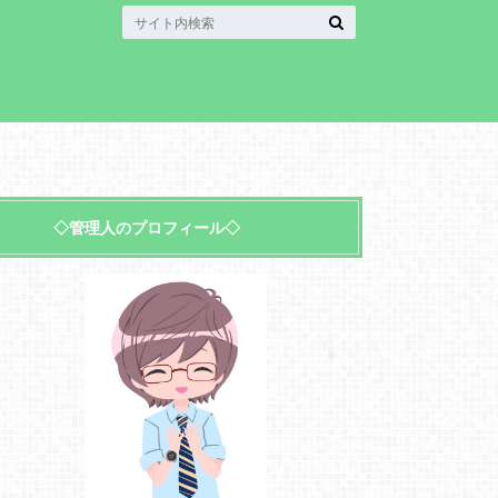
◇管理人のプロフィール◇