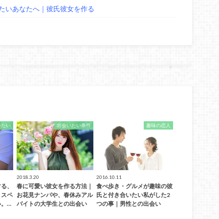
たいあなたへ｜彼氏彼女を作る
いたい
出会いたい条件
趣味の恋人
2018.3.20
2016.10.11
する、
春に可愛い彼女を作る方法｜
食べ歩き・グルメが趣味の彼
｜スペ
お花見ナンパや、春休みアル
氏と付き合いたい私がした2
。…
バイトの大学生との出会い
つの事｜男性との出会い