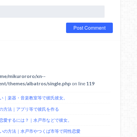
me/mikurororo/xn--
ent/themes/albatros/single.php
on line
119
い｜楽器・音楽教室等で彼氏彼女。
の方法｜アプリ等で彼氏を作る
恋愛するには？｜水戸市などで彼女。
いの方法｜水戸市やつくば市等で同性恋愛