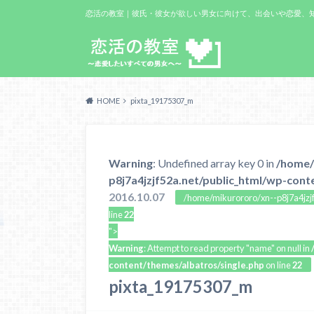
恋活の教室｜彼氏・彼女が欲しい男女に向けて、出会いや恋愛、知り合
HOME
pixta_19175307_m
Warning
: Undefined array key 0 in
/home/
p8j7a4jzjf52a.net/public_html/wp-cont
2016.10.07
/home/mikurororo/xn--p8j7a4jzjf
line
22
">
Warning
: Attempt to read property "name" on null in
content/themes/albatros/single.php
on line
22
pixta_19175307_m