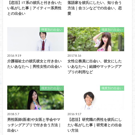
【恋活】IT系の彼氏と付き合いた
落語家を彼氏にしたい、知り合う
い私がした事｜アイティー系男性
方法｜合コンなどでの出会い、恋
との出会い
愛
職業別の出会い
職業別の出会い
2016.9.19
2017.8.16
介護福祉士の彼氏彼女と付き合い
女性公務員に出会い、彼女にした
たいあなたへ｜男性女性の出会い
いあなたへ｜結婚やマッチングア
プリの利用など
職業別の出会い
職業別の出会い
2018.5.7
2016.9.17
男性医師(医者)や女医と学会やマ
【恋活】研究職の男性を彼氏にし
ッチングアプリで付き合う方法｜
たい私がした事｜研究者との出会
出会い
い方法