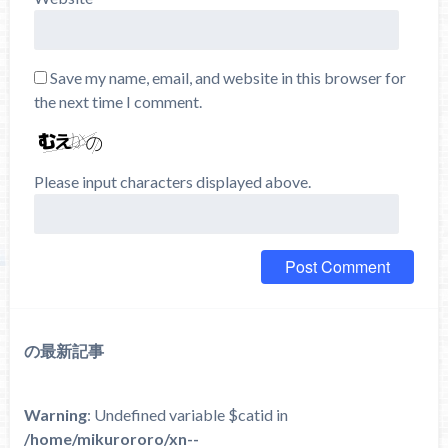
Save my name, email, and website in this browser for
the next time I comment.
Please input characters displayed above.
の最新記事
Warning
: Undefined variable $catid in
/home/mikurororo/xn--