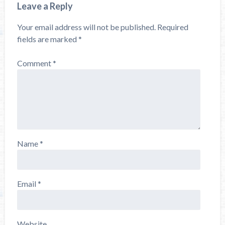
Leave a Reply
Your email address will not be published.
Required
fields are marked
*
Comment
*
Name
*
Email
*
Website