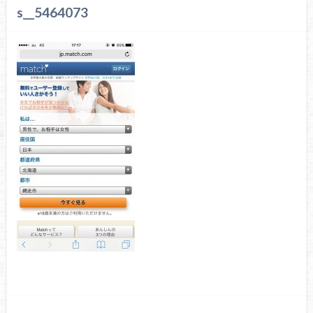
s__5464073