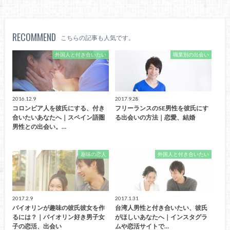
RECOMMEND
こちらの記事も人気です。
外国人と付き合いたい
職業別の出会い
2016.12.9
2017.9.28
コロンビア人を彼氏にする、付き
フリーランスのSE男性を彼氏にす
合いたいあなたへ｜スペイン語圏
る出会いの方法｜恋愛、結婚
男性との出会い。…
趣味の恋人
外国人と付き合いたい
2017.2.9
2017.1.31
バイオリンが趣味の彼氏彼女を作
台湾人男性と付き合いたい、彼氏
るには？｜バイオリン好き男子女
がほしいあなたへ｜インスタグラ
子の恋活、出会い
ムや恋活サイトで…