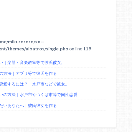
me/mikurororo/xn--
ent/themes/albatros/single.php
on line
119
い｜楽器・音楽教室等で彼氏彼女。
の方法｜アプリ等で彼氏を作る
恋愛するには？｜水戸市などで彼女。
いの方法｜水戸市やつくば市等で同性恋愛
たいあなたへ｜彼氏彼女を作る