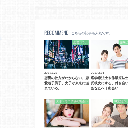
RECOMMEND
こちらの記事も人気です。
恋愛コラム
趣味
2019.1.28
2017.2.24
恋愛の仕方がわからない。恋
理学療法士や作業療法
愛迷子男子、女子が東京に溢
氏彼女にする、付き合
れている。
あなたへ｜出会い
大学・専門学校の出会い
職業別の