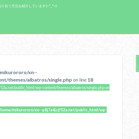
う方法を紹介しています(=^_^=)
mikurororo/xn--
ent/themes/albatros/single.php
on line
18
52a.net/public_html/wp-content/themes/albatros/single.php on
/home/mikurororo/xn--p8j7a4jzjf52a.net/public_html/wp-