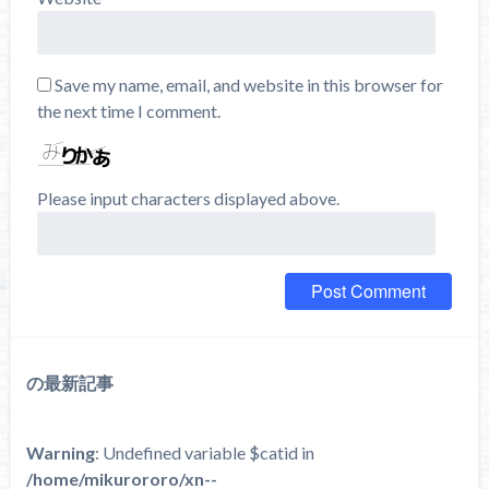
Save my name, email, and website in this browser for
the next time I comment.
Please input characters displayed above.
の最新記事
Warning
: Undefined variable $catid in
/home/mikurororo/xn--