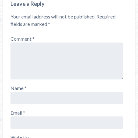
Leave a Reply
Your email address will not be published.
Required
fields are marked
*
Comment
*
Name
*
Email
*
Website