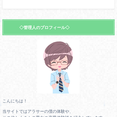
◇管理人のプロフィール◇
こんにちは！
当サイトではアラサーの僕の体験や、