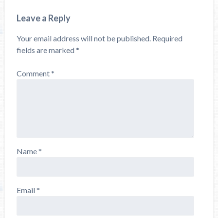
Leave a Reply
Your email address will not be published.
Required
fields are marked
*
Comment
*
Name
*
Email
*