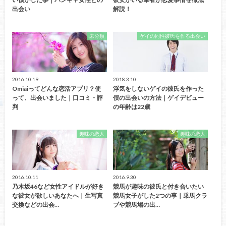
出会い
解説！
未分類
ゲイの同性彼氏を作る出会い
2016.10.19
2018.3.10
Omiaiってどんな恋活アプリ？使
浮気をしないゲイの彼氏を作った
って、出会いました｜口コミ・評
僕の出会いの方法｜ゲイデビュー
判
の年齢は22歳
趣味の恋人
趣味の恋人
2016.10.11
2016.9.30
乃木坂46など女性アイドルが好き
競馬が趣味の彼氏と付き合いたい
な彼女が欲しいあなたへ｜生写真
競馬女子がした2つの事｜乗馬クラ
交換などの出会…
ブや競馬場の出…