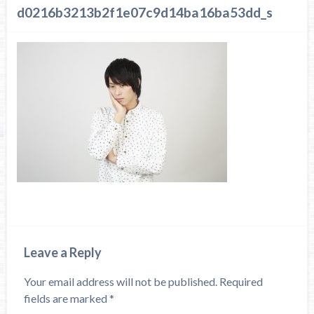
d0216b3213b2f1e07c9d14ba16ba53dd_s
Leave a Reply
Your email address will not be published.
Required
fields are marked
*