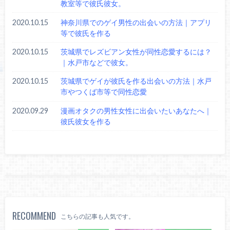
教室等で彼氏彼女。
2020.10.15
神奈川県でのゲイ男性の出会いの方法｜アプリ
等で彼氏を作る
2020.10.15
茨城県でレズビアン女性が同性恋愛するには？
｜水戸市などで彼女。
2020.10.15
茨城県でゲイが彼氏を作る出会いの方法｜水戸
市やつくば市等で同性恋愛
2020.09.29
漫画オタクの男性女性に出会いたいあなたへ｜
彼氏彼女を作る
RECOMMEND
こちらの記事も人気です。