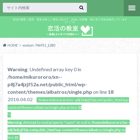
恋活の教室｜彼氏・彼女が欲しい男女に向けて、出会いや恋愛、知り合う方法を紹介しています
(=^_^=)
HOME
woman-746911_1280
Warning
: Undefined array key 0 in
/home/mikurororo/xn--
p8j7a4jzjf52a.net/public_html/wp-
content/themes/albatros/single.php
on line
18
2018.04.02
/home/mikurororo/xn--p8j7a4jzjf52a.net/public_html/wp-
content/themes/albatros/single.php on line
22
">
Warning
: Attempt to read property "name" on null in
/home/mikurororo/xn--
p8j7a4jzjf52a.net/public_html/wp-content/themes/albatros/single.php
on
line
22