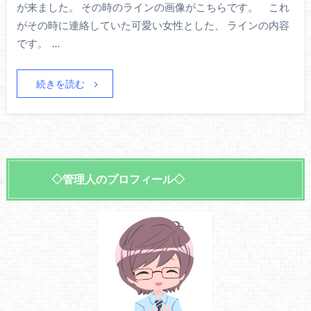
が来ました。 その時のラインの画像がこちらです。 これ
がその時に連絡していた可愛い女性とした、 ラインの内容
です。 …
続きを読む
◇管理人のプロフィール◇