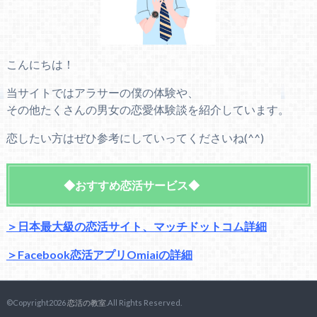
こんにちは！
当サイトではアラサーの僕の体験や、
その他たくさんの男女の恋愛体験談を紹介しています。
恋したい方はぜひ参考にしていってくださいね(^^)
◆おすすめ恋活サービス◆
＞日本最大級の恋活サイト、マッチドットコム詳細
＞Facebook恋活アプリOmiaiの詳細
©Copyright2026
恋活の教室
.All Rights Reserved.